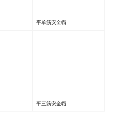
平单筋安全帽
平三筋安全帽