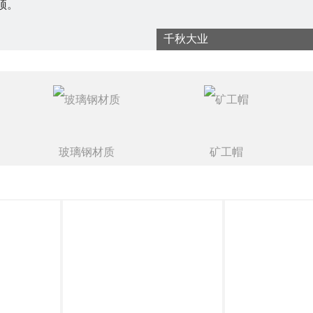
顶。
千秋大业
玻璃钢材质
矿工帽