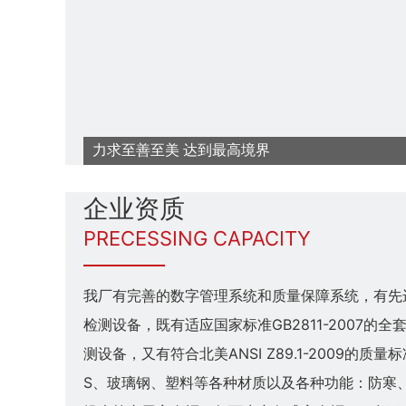
力求至善至美 达到最高境界
企业资质
PRECESSING CAPACITY
我厂有完善的数字管理系统和质量保障系统，有先
检测设备，既有适应国家标准GB2811-2007的
测设备，又有符合北美ANSI Z89.1-2009的质
S、玻璃钢、塑料等各种材质以及各种功能：防寒