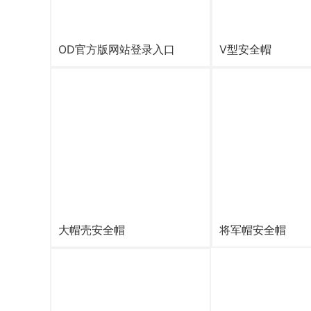
OD官方版网站登录入口
V型安全帽
大帽壳安全帽
将军帽安全帽