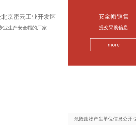
安全帽销售
处北京密云工业开发区
提交采购信息
专业生产安全帽的厂家
more
4年度
危险废物产生单位信息公开-2