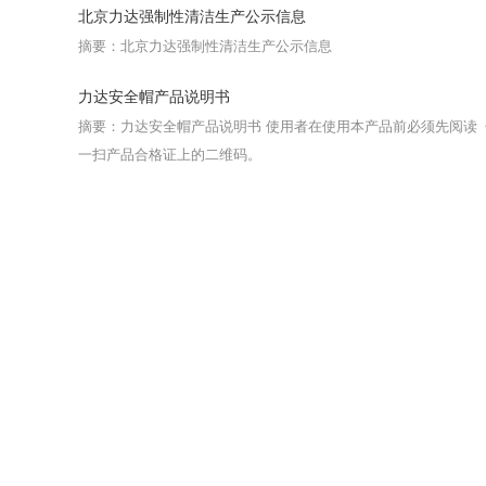
北京力达强制性清洁生产公示信息
摘要：北京力达强制性清洁生产公示信息
力达安全帽产品说明书
摘要：力达安全帽产品说明书 使用者在使用本产品前必须先阅读
一扫产品合格证上的二维码。