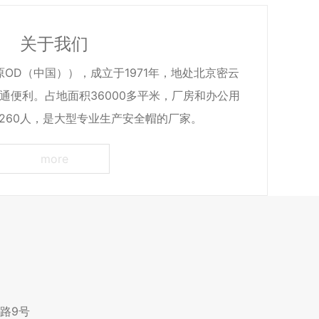
关于我们
OD（中国）），成立于1971年，地处北京密云
通便利。占地面积36000多平米，厂房和办公用
工260人，是大型专业生产安全帽的厂家。
more
路9号