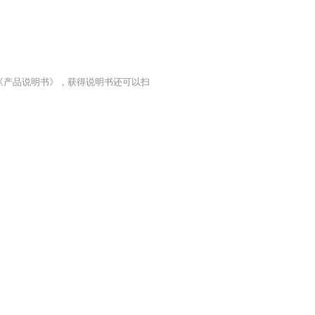
《产品说明书》，获得说明书还可以扫