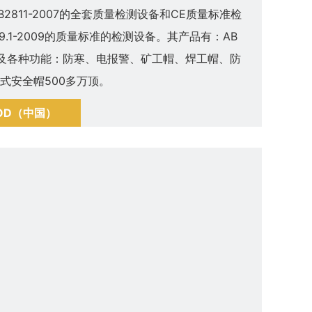
811-2007的全套质量检测设备和CE质量标准检
9.1-2009的质量标准的检测设备。其产品有：AB
及各种功能：防寒、电报警、矿工帽、焊工帽、防
式安全帽500多万顶。
OD（中国）